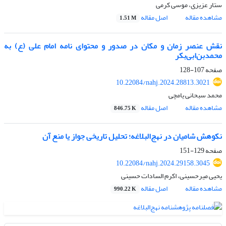
ستار عزیزی، موسی کرمی
مشاهده مقاله
اصل مقاله
1.51 M
نقش عنصر زمان و مکان در صدور و محتوای نامه امام علی (ع) به
محمد‌بن‌ابی‌بکر
صفحه
107-128
10.22084/nahj.2024.28813.3021
محمد سبحانی یامچی
مشاهده مقاله
اصل مقاله
846.75 K
نکوهش شامیان در نهج‌البلاغه؛ تحلیل تاریخی جواز یا منع آن
صفحه
129-151
10.22084/nahj.2024.29158.3045
یحیی میرحسینی، اکرم السادات حسینی
مشاهده مقاله
اصل مقاله
990.22 K