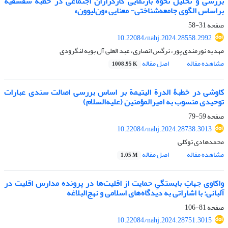
بررسی و تحلیل نحوۀ بازنمایی کارگزاران اجتماعی در خطبۀ شقشقیه
براساس الگوی جامعه‌شناختی- معنایی «ون‌لیوون»
صفحه
31-58
10.22084/nahj.2024.28558.2992
مهدیه نورمندی پور، نرگس انصاری، عبد العلی آل بویه لنگرودی
مشاهده مقاله
اصل مقاله
1008.95 K
کاوشی در خطبۀ الدرة الیتیمة بر اساس بررسی اصالت سندی عبارات
توحیدی منسوب به امیرالمؤمنین (علیه‌السلام)
صفحه
59-79
10.22084/nahj.2024.28738.3013
محمدهادی توکلی
مشاهده مقاله
اصل مقاله
1.05 M
واکاوی جهاتِ بایستگیِ حمایت از اقلیت‌ها در پرونده مدارس اقلیت در
آلبانی: با اشاراتی به دیدگاه‌های اسلامی و نهج‌البلاغه
صفحه
81-106
10.22084/nahj.2024.28751.3015