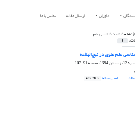
سندگان
داوران
ارسال مقاله
تماس با ما
ژه‌ها =
شناخت‌شناسی عام
ات:
1
اسی علم علوی در نهج‌البلاغه
91-107
اله
اصل مقاله
435.78 K