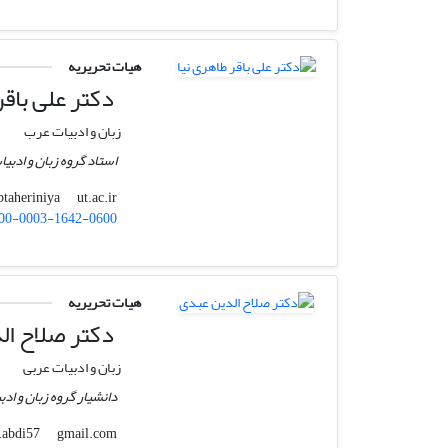
هیات تحریریه
دکتر علی باقر
زبان و ادبیات عرب
استاد گروه زبان و ادبیا
ut.ac.ir
btaheriniya
00-0003-1642-0600
هیات تحریریه
دکتر صلاح ال
زبان و ادبیات عربی
دانشیار گروه زبان و اد
gmail.com
s.abdi57