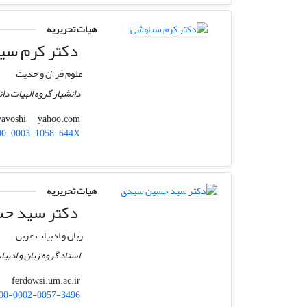
هیات تحریریه
دکتر کرم سی
علوم قرآن و حدیث
دانشیار گروه الهیات دا
yahoo.com
karam.siyavoshi
00-0003-1058-644X
هیات تحریریه
دکتر سید ح
زبان و ادبیات عربی
استاد گروه زبان و ادب
ferdowsi.um.ac.ir
seyedi
00-0002-0057-3496