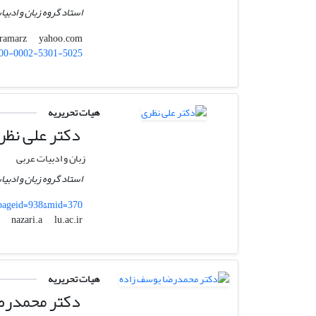
استاد گروه زبان و ادبی
yahoo.com
mirzaeifaramarz
00-0002-5301-5025
هیات تحریریه
دکتر علی نظر
زبان و ادبیات عربی
استاد گروه زبان و ادبی
1&pageid=938&mid=370
lu.ac.ir
nazari.a
هیات تحریریه
دکتر محمدرض