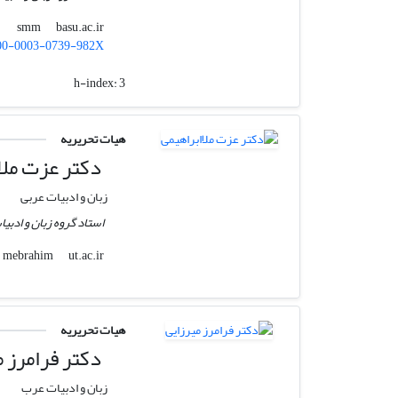
basu.ac.ir
smm
00-0003-0739-982X
h-index:
3
هیات تحریریه
دکتر عزت ملا
زبان و ادبیات عربی
استاد گروه زبان و ادبیا
ut.ac.ir
mebrahim
هیات تحریریه
دکتر فرامرز م
زبان و ادبیات عرب