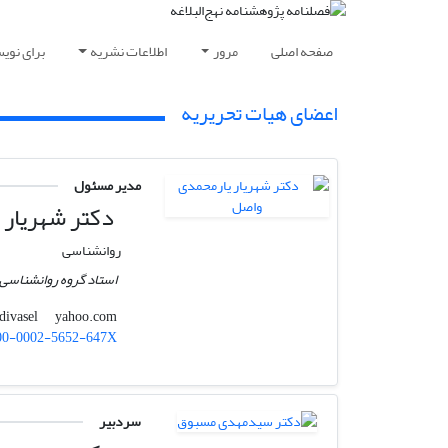
صفحه اصلی
مرور
اطلاعات نشریه
برای نوی
اعضای هیات تحریریه
مدیر مسئول
دکتر شهریار 
روانشناسی
استاد گروه روانشناسی 
yahoo.com
yarmohamadivasel
00-0002-5652-647X
سردبیر