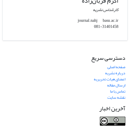
اکرم قربان‌زاده
کارشناس نشریه
basu.ac.ir
journal.nahj
081-31401458
دسترسی سریع
صفحه اصلی
درباره نشریه
اعضای هیات تحریریه
ارسال مقاله
تماس با ما
نقشه سایت
آخرین اخبار