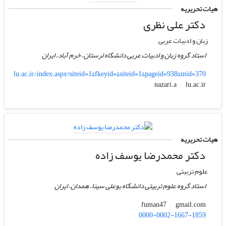
هیات تحریریه
دکتر علی نظری
زبان و ادبیات عربی
استاد گروه زبان و ادبیات عربی دانشگاه لرستان، خرم آباد، ایران
lu.ac.ir/index.aspx?siteid=1&fkeyid=&siteid=1&pageid=938&mid=370
lu.ac.ir
nazari.a
هیات تحریریه
دکتر محمدرضا یوسف زاده
علوم تربیتی
استاد گروه علوم تربیتی دانشگاه بوعلی سینا، همدان، ایران
gmail.com
fuman47
0000-0002-1667-1859