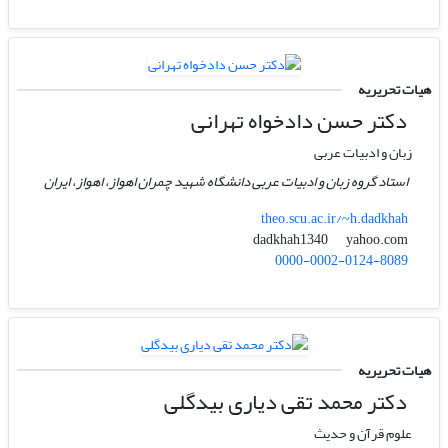
هیات تحریریه
دکتر حسن دادخواه تهرانی
زبان و ادبیات عربی
استاد گروه زبان و ادبیات عربی دانشگاه شهید چمران اهواز، اهواز، ایران
theo.scu.ac.ir/~h.dadkhah
yahoo.com
dadkhah1340
0000-0002-0124-8089
هیات تحریریه
دکتر محمد تقی دیاری بیدگلی
علوم قرآن و حدیث