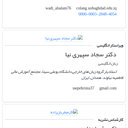
colang.uobaghdad.edu.iq
wadi_alsalam76
0000-0003-2848-4054
ویراستار انگلیسی
دکتر سجاد سپهری نیا
زبان انگلیسی
استادیار گروه زبان های خارجی دانشگاه بوعلی سینا، مجتمع آموزش عالی
فاطمیه نهاوند، همدان، ایران
gmail.com
ssepehrinia37
کارشناس نشریه