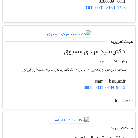
0811 - 8380689
0000-0001-8139-1223
هیات تحریریه
دکتر سید مهدی مسبوق
زبان و ادبیات عربی
استاد گروه زبان و ادبیات عربی دانشگاه بوعلی سینا، همدان، ایران
basu.ac.ir
smm
0000-0003-0739-982X
h-index:
3
هیات تحریریه
دکتر عزت ملاابراهیمی